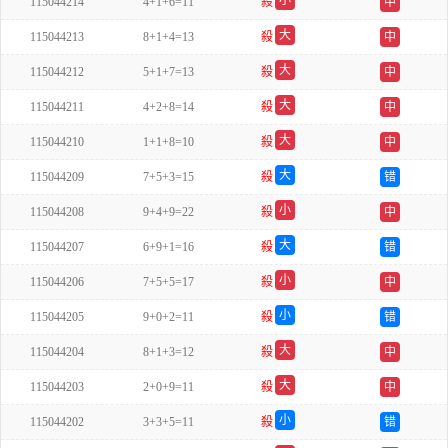
小
115044214
4+1+6=11
殺
中
双
大
115044213
8+1+4=13
殺
中
双
大
115044212
5+1+7=13
殺
中
单
大
115044211
4+2+8=14
殺
中
单
大
115044210
1+1+8=10
殺
中
单
大
115044209
7+5+3=15
殺
错
单
小
115044208
9+4+9=22
殺
中
双
大
115044207
6+9+1=16
殺
错
双
小
115044206
7+5+5=17
殺
中
双
小
115044205
9+0+2=11
殺
错
单
大
115044204
8+1+3=12
殺
中
双
大
115044203
2+0+9=11
殺
中
双
小
115044202
3+3+5=11
殺
错
单