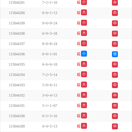
小
115044201
7+2+1=10
殺
中
单
大
115044200
6+6+1=13
殺
中
单
小
115044199
9+6+9=24
殺
中
双
大
115044198
6+9+3=18
殺
中
单
小
115044197
8+8+8=24
殺
中
单
小
115044196
0+0+1=01
殺
错
单
大
115044195
6+6+6=18
殺
中
单
小
115044194
7+2+5=14
殺
中
单
大
115044193
5+0+6=11
殺
中
单
大
115044192
3+6+4=13
殺
中
单
大
115044191
5+1+1=07
殺
中
双
大
115044190
6+5+5=16
殺
中
单
大
115044189
4+4+5=13
殺
中
双