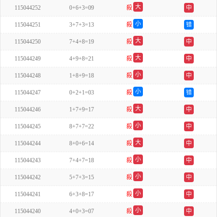
大
115044252
0+6+3=09
殺
中
双
小
115044251
3+7+3=13
殺
错
单
大
115044250
7+4+8=19
殺
中
双
大
115044249
4+9+8=21
殺
中
双
小
115044248
1+8+9=18
殺
中
单
小
115044247
0+2+1=03
殺
错
单
大
115044246
1+7+9=17
殺
中
双
小
115044245
8+7+7=22
殺
中
单
大
115044244
8+0+6=14
殺
中
单
小
115044243
7+4+7=18
殺
中
双
小
115044242
5+7+3=15
殺
中
单
小
115044241
6+3+8=17
殺
中
双
小
115044240
4+0+3=07
殺
中