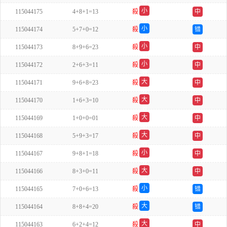
双
小
115044175
4+8+1=13
殺
中
双
小
115044174
5+7+0=12
殺
错
双
小
115044173
8+9+6=23
殺
中
单
小
115044172
2+6+3=11
殺
中
双
大
115044171
9+6+8=23
殺
中
双
大
115044170
1+6+3=10
殺
中
双
大
115044169
1+0+0=01
殺
中
单
大
115044168
5+9+3=17
殺
中
双
小
115044167
9+8+1=18
殺
中
双
大
115044166
8+3+0=11
殺
中
单
小
115044165
7+0+6=13
殺
错
单
大
115044164
8+8+4=20
殺
错
双
大
115044163
6+2+4=12
殺
中