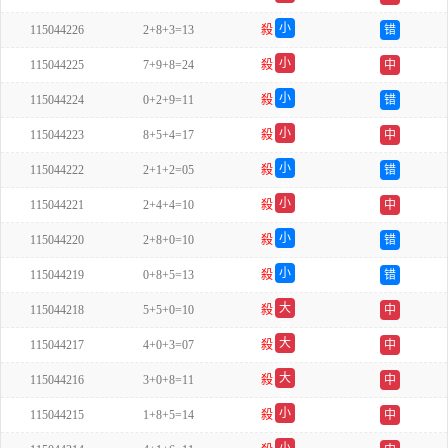
双
小
115044226
2+8+3=13
殺
错
单
小
115044225
7+9+8=24
殺
中
单
小
115044224
0+2+9=11
殺
错
单
小
115044223
8+5+4=17
殺
中
双
小
115044222
2+1+2=05
殺
错
单
小
115044221
2+4+4=10
殺
中
单
小
115044220
2+8+0=10
殺
错
双
小
115044219
0+8+5=13
殺
错
单
大
115044218
5+5+0=10
殺
中
双
大
115044217
4+0+3=07
殺
中
单
大
115044216
3+0+8=11
殺
中
双
小
115044215
1+8+5=14
殺
中
双