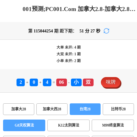
001预测;PC001.Com 加拿大2.8-加拿大2.8在线预测|加拿大pc2.8预测-在线预测|加拿大2.8结果分析|加拿大2.8走势咪牌预测_专注研究2.8_加拿大PC在线走势_官方数据!
第
115044254
期 距下期：
51
分
27
秒
大单
未开:
4
期
大双
未开:
1
期
小单
未开:
2
期
2
0
4
06
小
双
咪牌
+
+
=
-
加拿大28
加拿大西28
台湾28
比特币28
G8天权算法
K12太阴算法
M99终皇算法