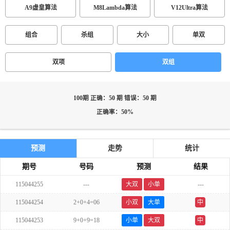
A9虚皇算法
M8Lambda算法
V12Ultra算法
组合
杀组
大小
单双
双项
双组
100期 正确：50 期 错误：50 期
正确率：50%
预测
走势
统计
期号
号码
预测
结果
115044255
---
大双
小单
---
115044254
2+0+4=06
小双
大单
中
115044253
9+0+9=18
小单
大双
中