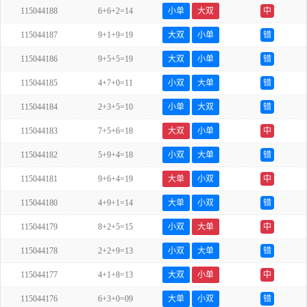
115044188
6+6+2=14
小单
大双
中
115044187
9+1+9=19
大双
小单
错
115044186
9+5+5=19
大双
小单
错
115044185
4+7+0=11
小双
大单
错
115044184
2+3+5=10
小单
大双
错
115044183
7+5+6=18
大双
小单
中
115044182
5+9+4=18
小双
大单
错
115044181
9+6+4=19
大单
小双
中
115044180
4+9+1=14
大单
小双
错
115044179
8+2+5=15
小双
大单
中
115044178
2+2+9=13
小双
大单
错
115044177
4+1+8=13
大双
小单
中
115044176
6+3+0=09
大单
小双
错