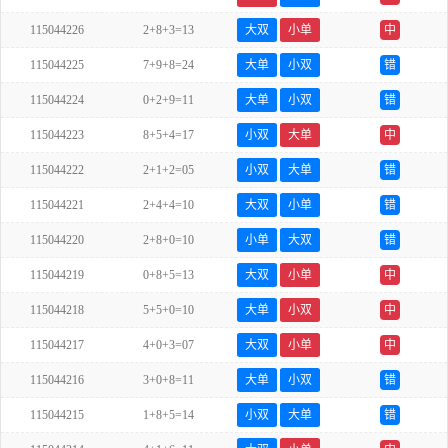
115044226
2+8+3=13
大双
小单
中
115044225
7+9+8=24
大单
小双
错
115044224
0+2+9=11
大单
小双
错
115044223
8+5+4=17
小双
大单
中
115044222
2+1+2=05
小双
大单
错
115044221
2+4+4=10
大双
小单
错
115044220
2+8+0=10
小单
大双
错
115044219
0+8+5=13
大双
小单
中
115044218
5+5+0=10
大单
小双
中
115044217
4+0+3=07
大双
小单
中
115044216
3+0+8=11
大单
小双
错
115044215
1+8+5=14
小双
大单
错