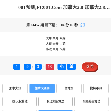
001预测;PC001.Com 加拿大2.8-加拿大2.8在线预测|加拿大pc2.8预测-在线预测|加拿大2.8结果分析|加拿大2.8走势咪牌预测_专注研究2.8_加拿大PC在线走势_官方数据!
第
61457
期 距下期：
04
分
06
秒
大单
未开:
6
期
大双
未开:
1
期
小双
未开:
5
期
1
9
3
13
小
单
咪牌
+
+
=
-
加拿大28
加拿大西28
台湾28
比特币28
G8天权算法
K12太阴算法
M99终皇算法