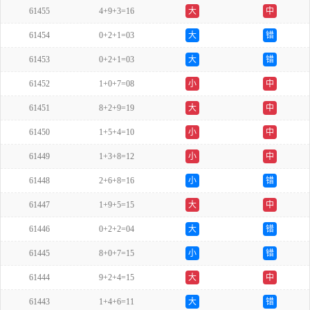
61455
4+9+3=16
大
中
61454
0+2+1=03
大
错
61453
0+2+1=03
大
错
61452
1+0+7=08
小
中
61451
8+2+9=19
大
中
61450
1+5+4=10
小
中
61449
1+3+8=12
小
中
61448
2+6+8=16
小
错
61447
1+9+5=15
大
中
61446
0+2+2=04
大
错
61445
8+0+7=15
小
错
61444
9+2+4=15
大
中
61443
1+4+6=11
大
错