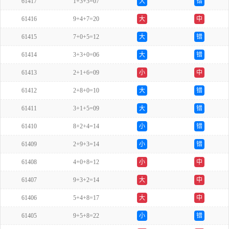
61417
1+3+3=07
大
错
61416
9+4+7=20
大
中
61415
7+0+5=12
大
错
61414
3+3+0=06
大
错
61413
2+1+6=09
小
中
61412
2+8+0=10
大
错
61411
3+1+5=09
大
错
61410
8+2+4=14
小
错
61409
2+9+3=14
小
错
61408
4+0+8=12
小
中
61407
9+3+2=14
大
中
61406
5+4+8=17
大
中
61405
9+5+8=22
小
错