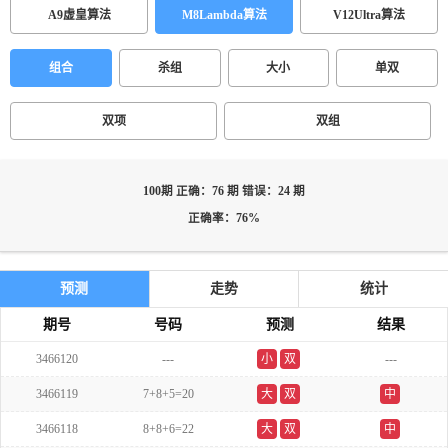
A9虚皇算法
M8Lambda算法
V12Ultra算法
组合
杀组
大小
单双
双项
双组
100期 正确：76 期 错误：24 期
正确率：76%
预测
走势
统计
期号
号码
预测
结果
3466120
---
小
双
---
3466119
7+8+5=20
大
双
中
3466118
8+8+6=22
大
双
中