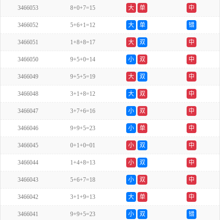
3466053
8+0+7=15
大
单
中
3466052
5+6+1=12
大
单
错
3466051
1+8+8=17
大
双
中
3466050
9+5+0=14
小
双
中
3466049
9+5+5=19
大
双
中
3466048
3+1+8=12
大
双
中
3466047
3+7+6=16
小
双
中
3466046
9+9+5=23
小
单
中
3466045
0+1+0=01
小
双
中
3466044
1+4+8=13
小
双
中
3466043
5+6+7=18
小
双
中
3466042
3+1+9=13
大
单
中
3466041
9+9+5=23
小
双
错