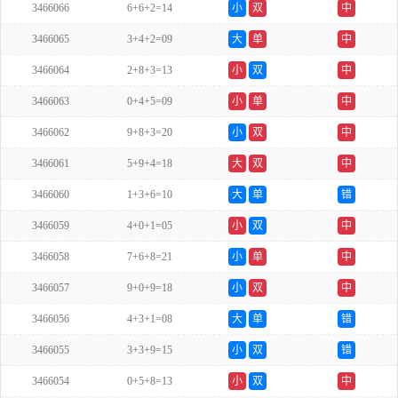
3466066
6+6+2=14
小
双
中
3466065
3+4+2=09
大
单
中
3466064
2+8+3=13
小
双
中
3466063
0+4+5=09
小
单
中
3466062
9+8+3=20
小
双
中
3466061
5+9+4=18
大
双
中
3466060
1+3+6=10
大
单
错
3466059
4+0+1=05
小
双
中
3466058
7+6+8=21
小
单
中
3466057
9+0+9=18
小
双
中
3466056
4+3+1=08
大
单
错
3466055
3+3+9=15
小
双
错
3466054
0+5+8=13
小
双
中