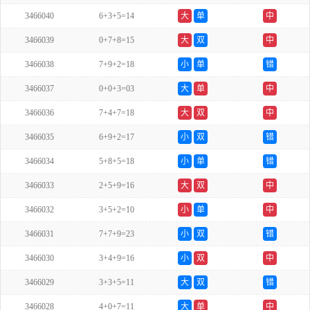
3466040
6+3+5=14
大
单
中
3466039
0+7+8=15
大
双
中
3466038
7+9+2=18
小
单
错
3466037
0+0+3=03
大
单
中
3466036
7+4+7=18
大
双
中
3466035
6+9+2=17
小
双
错
3466034
5+8+5=18
小
单
错
3466033
2+5+9=16
大
双
中
3466032
3+5+2=10
小
单
中
3466031
7+7+9=23
小
双
错
3466030
3+4+9=16
小
双
中
3466029
3+3+5=11
大
双
错
3466028
4+0+7=11
大
单
中