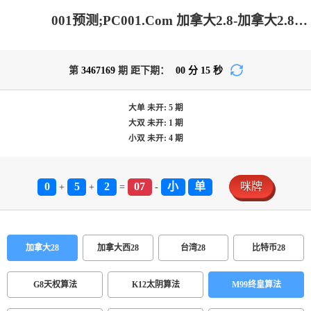
001预测;PC001.Com 加拿大2.8-加拿大2.8在线预测|加拿大pc2.8预测-在线预测|加拿大2.8结果分析|加拿大2.8走势咪牌预测_专注研究2.8_加拿大PC在线走势_官方数据!
第
3467169
期 距下期：
00
分
15
秒
大单
未开:
5
期
大双
未开:
1
期
小双
未开:
4
期
0
5
2
07
小
单
咪牌
+
+
=
-
加拿大28
加拿大西28
台湾28
比特币28
G8天权算法
K12太阴算法
M99终皇算法