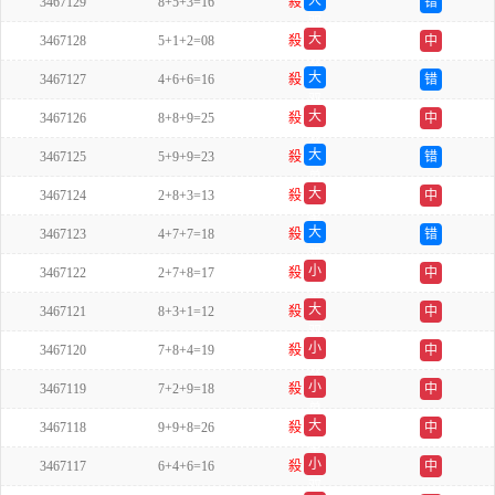
大
3467129
8+5+3=16
殺
错
双
大
3467128
5+1+2=08
殺
中
双
大
3467127
4+6+6=16
殺
错
双
大
3467126
8+8+9=25
殺
中
双
大
3467125
5+9+9=23
殺
错
单
大
3467124
2+8+3=13
殺
中
单
大
3467123
4+7+7=18
殺
错
双
小
3467122
2+7+8=17
殺
中
单
大
3467121
8+3+1=12
殺
中
双
小
3467120
7+8+4=19
殺
中
双
小
3467119
7+2+9=18
殺
中
单
大
3467118
9+9+8=26
殺
中
单
小
3467117
6+4+6=16
殺
中
双