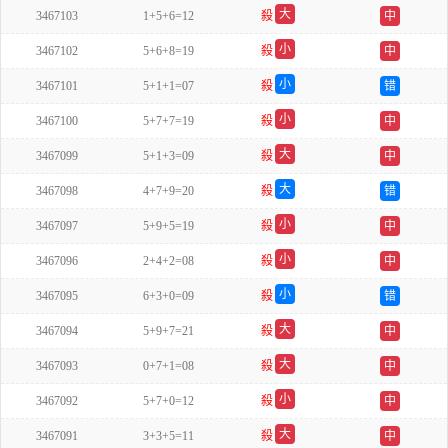
大
3467103
1+5+6=12
殺
中
双
小
3467102
5+6+8=19
殺
中
单
小
3467101
5+1+1=07
殺
错
单
小
3467100
5+7+7=19
殺
中
双
大
3467099
5+1+3=09
殺
中
双
大
3467098
4+7+9=20
殺
错
双
小
3467097
5+9+5=19
殺
中
双
小
3467096
2+4+2=08
殺
中
单
小
3467095
6+3+0=09
殺
错
单
大
3467094
5+9+7=21
殺
中
双
大
3467093
0+7+1=08
殺
中
单
小
3467092
5+7+0=12
殺
中
单
大
3467091
3+3+5=11
殺
中