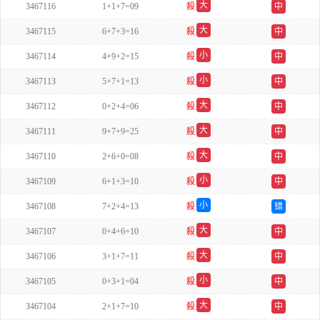
大
3467116
1+1+7=09
殺
中
单
大
3467115
6+7+3=16
殺
中
单
小
3467114
4+9+2=15
殺
中
双
小
3467113
5+7+1=13
殺
中
双
大
3467112
0+2+4=06
殺
中
单
大
3467111
9+7+9=25
殺
中
双
大
3467110
2+6+0=08
殺
中
单
小
3467109
6+1+3=10
殺
中
单
小
3467108
7+2+4=13
殺
错
单
大
3467107
0+4+6=10
殺
中
单
大
3467106
3+1+7=11
殺
中
单
小
3467105
0+3+1=04
殺
中
单
大
3467104
2+1+7=10
殺
中
双